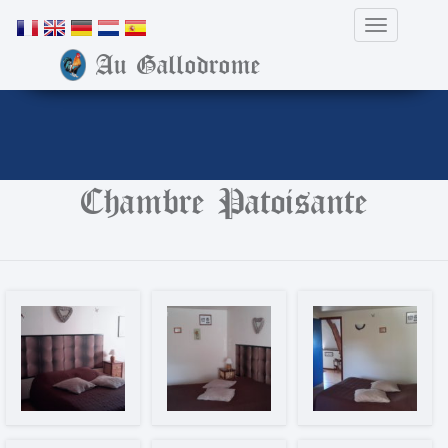
Toggle Nav
Au Gallodrome
Skip
Chambre Patoisante
to
content