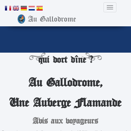
Toggle Nav
Au Gallodrome
Skip
qui dort dîne ?
to
content
Au Gallodrome,
Une Auberge Flamande
Avis aux voyageurs